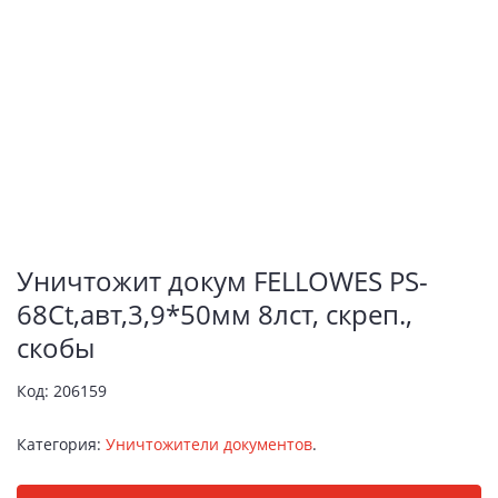
Уничтожит докум FELLOWES РS-
68Ct,авт,3,9*50мм 8лст, скреп.,
скобы
Код:
206159
Категория:
Уничтожители документов
.