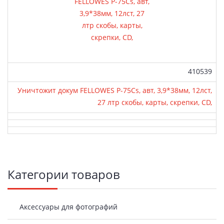
Артикул:
410539
Уничтожит докум FELLOWES Р-75Сs, авт, 3,9*38мм, 12лст,
27 лтр скобы, карты, скрепки, CD,
Боковая
Категории товаров
панель
Аксессуары для фотографий