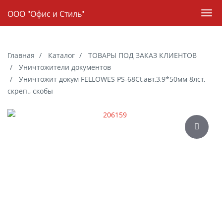
Навигация
ООО "Офис и Стиль"
Пер
нав
Skip
to
Главная
Каталог
ТОВАРЫ ПОД ЗАКАЗ КЛИЕНТОВ
main
Уничтожители документов
content
Уничтожит докум FELLOWES РS-68Ct,авт,3,9*50мм 8лст,
скреп., скобы
Галерея