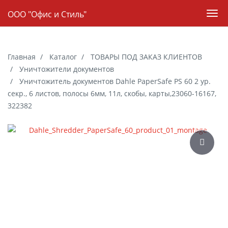
Навигация
ООО "Офис и Стиль"
Пер
нав
Skip
to
Главная
Каталог
ТОВАРЫ ПОД ЗАКАЗ КЛИЕНТОВ
main
Уничтожители документов
content
Уничтожитель документов Dahle PaperSafe PS 60 2 ур.
секр., 6 листов, полосы 6мм, 11л, скобы, карты,23060-16167,
322382
Галерея