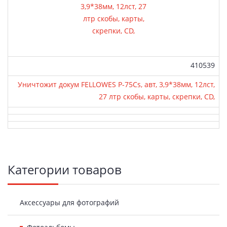
Артикул:
410539
Уничтожит докум FELLOWES Р-75Сs, авт, 3,9*38мм, 12лст,
27 лтр скобы, карты, скрепки, CD,
Боковая
Категории товаров
панель
Аксессуары для фотографий