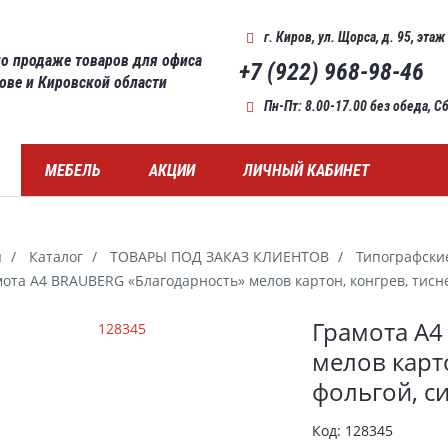
г. Киров
,
ул. Щорса, д. 95, этаж
о продаже товаров для офиса
+7 (922) 968-98-46
рове и Кировской области
Пн-Пт: 8.00-17.00 без обеда, 
МЕБЕЛЬ
АКЦИИ
ЛИЧНЫЙ КАБИНЕТ
я
Каталог
ТОВАРЫ ПОД ЗАКАЗ КЛИЕНТОВ
Типографски
ота А4 BRAUBERG «Благодарность» мелов картон, конгрев, тисн
ерея
Грамота А4
мелов карт
фольгой, с
Код:
128345