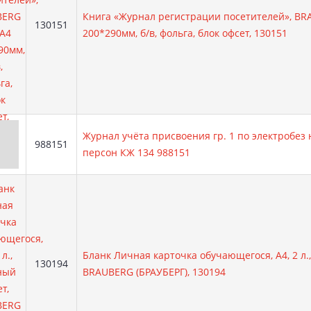
Книга «Журнал регистрации посетителей», BR
Артикул:
130151
200*290мм, б/в, фольга, блок офсет, 130151
Журнал учёта присвоения гр. 1 по электробез
Артикул:
988151
персон КЖ 134 988151
Бланк Личная карточка обучающегося, А4, 2 л.
Артикул:
130194
BRAUBERG (БРАУБЕРГ), 130194