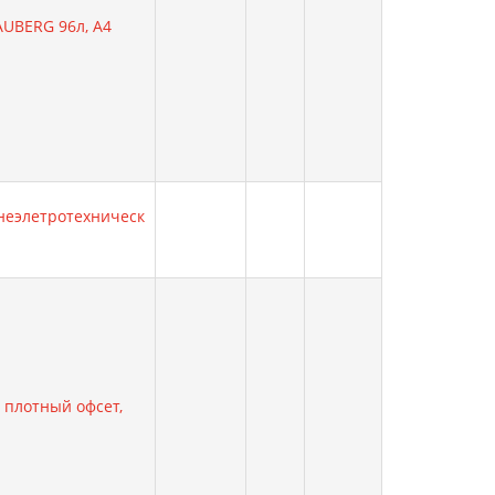
AUBERG 96л, А4
 неэлетротехническ
, плотный офсет,