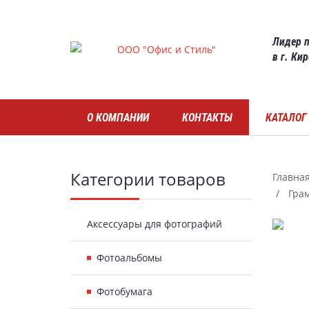
Skip
to
Лидер п
main
в г. Ки
content
Навигация
О КОМПАНИИ
КОНТАКТЫ
КАТАЛОГ
Боковая
Категории товаров
Главна
Грам
панель
Гал
Аксессуары для фотографий
Фотоальбомы
Фотобумага