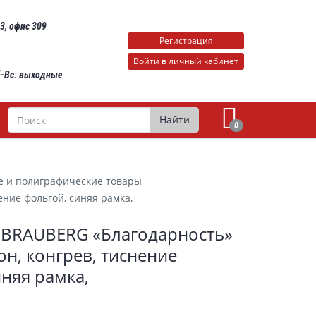
 3, офис 309
Регистрация
Войти в личный кабинет
Сб-Вс: выходные
Поиск
Найти
0
е и полиграфические товары
ение фольгой, синяя рамка,
 BRAUBERG «Благодарность»
он, конгрев, тиснение
иняя рамка,