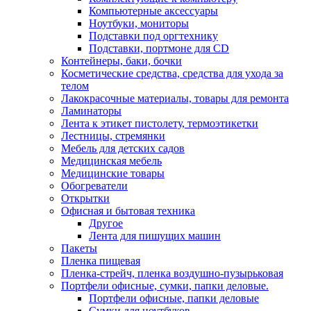
Компьютерные аксессуары
Ноутбуки, мониторы
Подставки под оргтехнику
Подставки, портмоне для CD
Контейнеры, баки, бочки
Косметические средства, средства для ухода за
телом
Лакокрасочные материалы, товары для ремонта
Ламинаторы
Лента к этикет пистолету, термоэтикетки
Лестницы, стремянки
Мебель для детских садов
Медицинская мебель
Медицинские товары
Обогреватели
Открытки
Офисная и бытовая техника
Другое
Лента для пишущих машин
Пакеты
Пленка пищевая
Пленка-стрейч, пленка воздушно-пузырьковая
Портфели офисные, сумки, папки деловые.
Портфели офисные, папки деловые
Сумки для ноутбуков