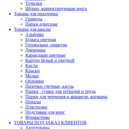
Точилки
Штрих, корректирующая лента
Товары для праздника
Грамоты
Папки адресные
Товары для школы
Альбомы
Бумага цветная
Готовальни, циркули
Дневники
Карандаши цветные
Картон белый и цветной
Кисти
Краски
Мелки
Обложки
Палочки счетные, кассы
Папки , сумки для тетрадей и труда
Папки для черчения и акварели, ватманы
Пеналы
Пластилин
Подставки для книг
Фломастеры
ТОВАРЫ ПОД ЗАКАЗ КЛИЕНТОВ
Автотовары