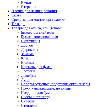
Ручки
Стержни
Пленка для ламинирования
Скотч
Средства для чистки оргтехники
Тетради
Товары для офиса, канцтовары
Бизнес-органайзеры
Бумага копировальная
Визитницы
Другое
Дыроколы
Зажимы
Клей
Кнопки
Корзины для бумаг
Ластики
Линейки
Лупы
Наборы офисные, подставки органайзеры
Ножи канцелярские, ножницы
Поддоны для бумаг
Скобы к степлеру
Скрепки
Степлеры