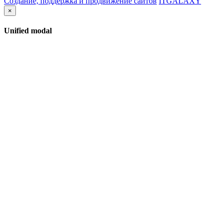
Создание, поддержка и продвижение сайтов
ITGALAXY
×
Unified modal