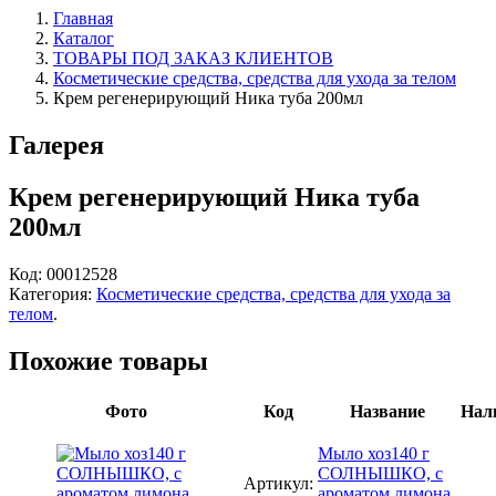
Главная
Каталог
ТОВАРЫ ПОД ЗАКАЗ КЛИЕНТОВ
Косметические средства, средства для ухода за телом
Крем регенерирующий Ника туба 200мл
Галерея
Крем регенерирующий Ника туба
200мл
Код:
00012528
Категория:
Косметические средства, средства для ухода за
телом
.
Похожие товары
Фото
Код
Название
Нал
Мыло хоз140 г
СОЛНЫШКО, с
Артикул:
ароматом лимона,