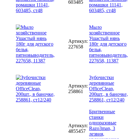
603485
ромашки 11141,
603485, ст48
Мыло
хозяйственное
Ушастый нянь
Артикул:
180г для детского
227658
белья,
пятновыводитель,
227658, 11387
Зубочистки
деревянные
Артикул:
OfficeClean,
258861
200шт., в баночке,
258861, ст12/240
Бритвенные
станки
одноразовые
Артикул:
Razo3man, 3
4855457
лезвия,