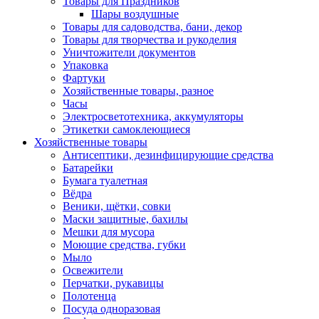
Товары для Праздников
Шары воздушные
Товары для садоводства, бани, декор
Товары для творчества и рукоделия
Уничтожители документов
Упаковка
Фартуки
Хозяйственные товары, разное
Часы
Электросветотехника, аккумуляторы
Этикетки самоклеющиеся
Хозяйственные товары
Антисептики, дезинфицирующие средства
Батарейки
Бумага туалетная
Вёдра
Веники, щётки, совки
Маски защитные, бахилы
Мешки для мусора
Моющие средства, губки
Мыло
Освежители
Перчатки, рукавицы
Полотенца
Посуда одноразовая