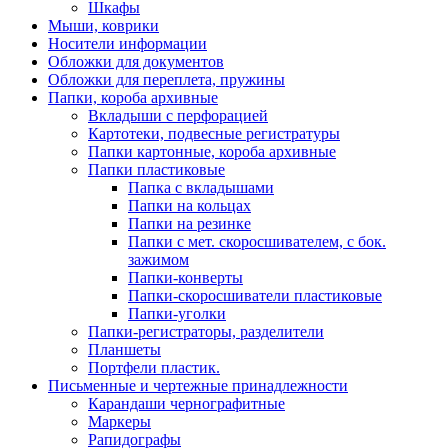
Шкафы
Мыши, коврики
Носители информации
Обложки для документов
Обложки для переплета, пружины
Папки, короба архивные
Вкладыши с перфорацией
Картотеки, подвесные регистратуры
Папки картонные, короба архивные
Папки пластиковые
Папка с вкладышами
Папки на кольцах
Папки на резинке
Папки с мет. скоросшивателем, с бок.
зажимом
Папки-конверты
Папки-скоросшиватели пластиковые
Папки-уголки
Папки-регистраторы, разделители
Планшеты
Портфели пластик.
Письменные и чертежные принадлежности
Карандаши чернографитные
Маркеры
Рапидографы