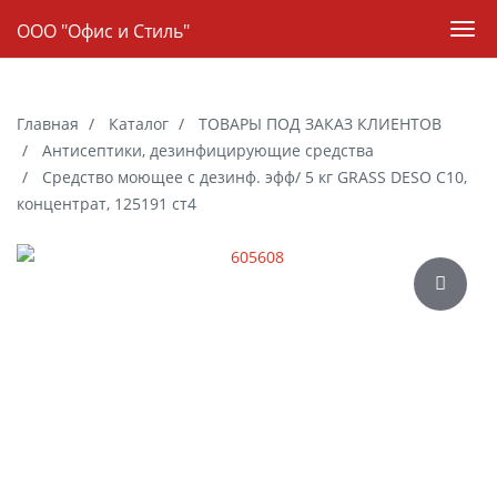
Навигация
ООО "Офис и Стиль"
Пер
нав
Skip
to
Главная
Каталог
ТОВАРЫ ПОД ЗАКАЗ КЛИЕНТОВ
main
Антисептики, дезинфицирующие средства
content
Средство моющее c дезинф. эфф/ 5 кг GRASS DESO C10,
концентрат, 125191 ст4
Галерея