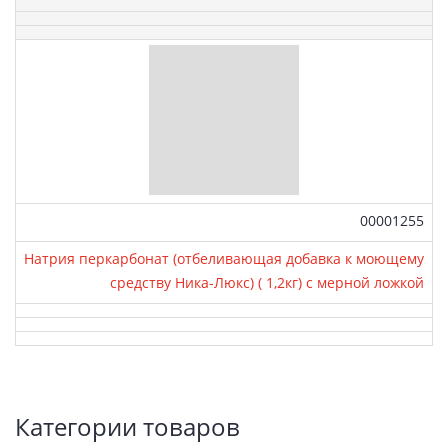
Артикул:
00001255
Натрия перкарбонат (отбеливающая добавка к моющему
средству Ника-Люкс) ( 1,2кг) с мерной ложкой
Боковая
Категории товаров