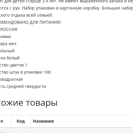
т для детей старше 3-х лет. Не имеют выраженного запаха и н
тся с рук. Набор упакован в картонную коробку. Большие наб
кого отдыха всей семьёй.
ОМЕНДОВАНО ДЛЯ ПИТАНИЯ!
 РОССИЯ
Гамма
вара мел
ольный
ела белый
тво цветов 1
тво штук в упаковке 100
квадратная
сть средней твердости
ожие товары
то
Код
Название