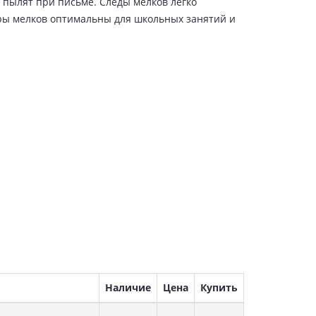
е пылят при письме. Следы мелков легко
оры мелков оптимальны для школьных занятий и
Наличие
Цена
Купить