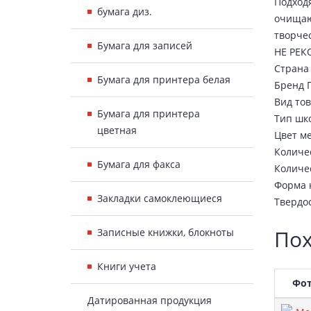
Подходя
бумага диз.
очищаю
творчес
Бумага для записей
НЕ РЕК
Страна
Бумага для принтера белая
Бренд 
Вид то
Бумага для принтера
Тип шк
цветная
Цвет м
Количес
Бумага для факса
Количес
Форма 
Закладки самоклеющиеся
Твердо
Пох
Записные книжки, блокноты
Книги учета
Фо
Датированная продукция