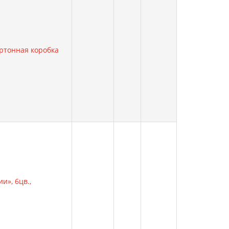
артонная коробка
и», 6цв.,