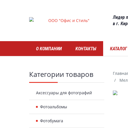
Skip
to
Лидер п
main
в г. Ки
content
Навигация
О КОМПАНИИ
КОНТАКТЫ
КАТАЛОГ
Боковая
Категории товаров
Главна
Мел 
панель
Гал
Аксессуары для фотографий
Фотоальбомы
Фотобумага