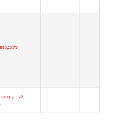
твердости
и, круглый,
к