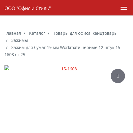
Навигация
ООО "Офис и Стиль"
Пер
нав
Skip
to
Главная
Каталог
Товары для офиса, канцтовары
main
Зажимы
content
Зажим для бумаг 19 мм Workmate черные 12 штук 15-
1608 ст 25
Галерея