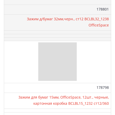
Артикул:
178801
Зажим д/бумаг 32мм,черн., ст12 BCLBL32_1238
OfficeSpace
Артикул:
178798
Зажим для бумаг 15мм, OfficeSpace, 12шт., черные,
картонная коробка BCLBL15_1232 ст12/360