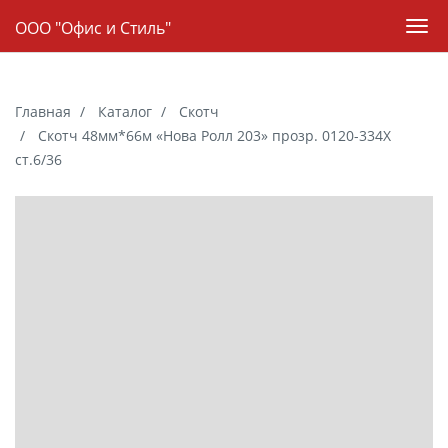
Навигация
ООО "Офис и Стиль"
Пер
нав
Skip
to
Главная
Каталог
Скотч
main
Скотч 48мм*66м «Нова Ролл 203» прозр. 0120-334Х
content
ст.6/36
Галерея