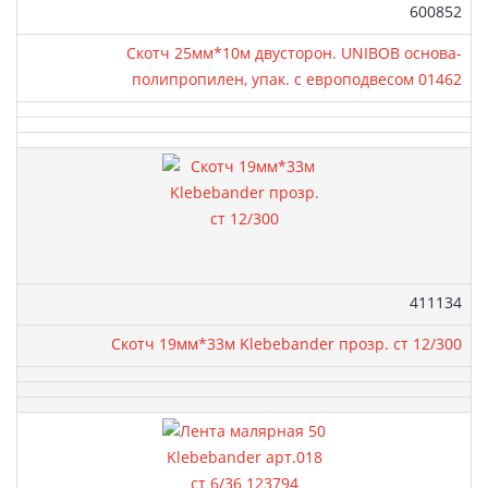
Артикул:
600852
Скотч 25мм*10м двусторон. UNIBOB основа-
полипропилен, упак. с европодвесом 01462
Артикул:
411134
Скотч 19мм*33м Klebebander прозр. cт 12/300