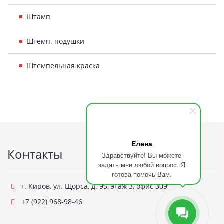
Штамп
Штемп. подушки
Штемпельная краска
Подвал
Елена
Контакты
Здравствуйте! Вы можете
задать мне любой вопрос. Я
готова помочь Вам.
г. Киров
,
ул. Щорса, д. 95, этаж 3, офис 309
+7 (922) 968-98-46