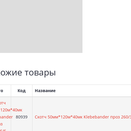
ожие товары
то
Код
Название
Артикул:
80939
Скотч 50мм*120м*40мк Klebebander проз 260/