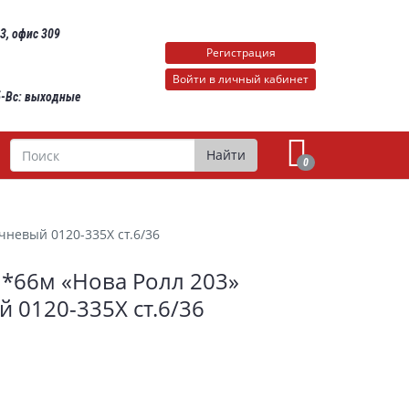
 3, офис 309
Регистрация
Войти в личный кабинет
Сб-Вс: выходные
Поиск
Найти
0
чневый 0120-335Х ст.6/36
*66м «Нова Ролл 203»
 0120-335Х ст.6/36