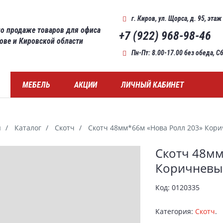
г. Киров
,
ул. Щорса, д. 95, этаж
о продаже товаров для офиса
+7 (922) 968-98-46
рове и Кировской области
Пн-Пт: 8.00-17.00 без обеда, 
МЕБЕЛЬ
АКЦИИ
ЛИЧНЫЙ КАБИНЕТ
я
Каталог
Скотч
Скотч 48мм*66м «Нова Ролл 203» Кори
ерея
Скотч 48мм
Коричневый
Код:
0120335
Категория:
Скотч
.