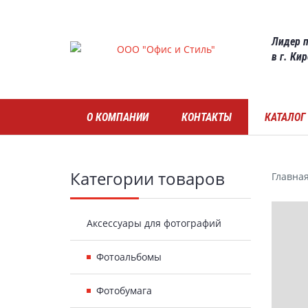
Skip
to
Лидер п
main
в г. Ки
content
Навигация
О КОМПАНИИ
КОНТАКТЫ
КАТАЛОГ
Боковая
Категории товаров
Главна
панель
Гал
Аксессуары для фотографий
Фотоальбомы
Фотобумага