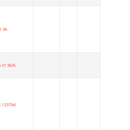
т 36
 ст 36/6
6 123794