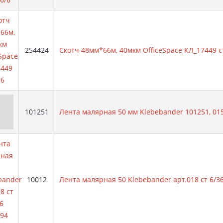
Артикул:
254424
Скотч 48мм*66м, 40мкм OfficeSpace КЛ_17449 с
Артикул:
101251
Лента малярная 50 мм Klebebander 101251, 015
Артикул:
10012
Лента малярная 50 Klebebander арт.018 ст 6/3