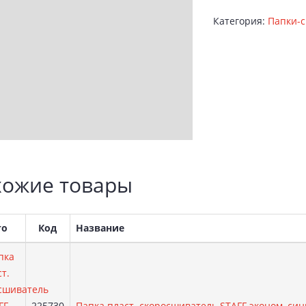
Категория:
Папки-
ожие товары
то
Код
Название
Артикул:
225730
Папка пласт. скоросшиватель STAFF эконом, син