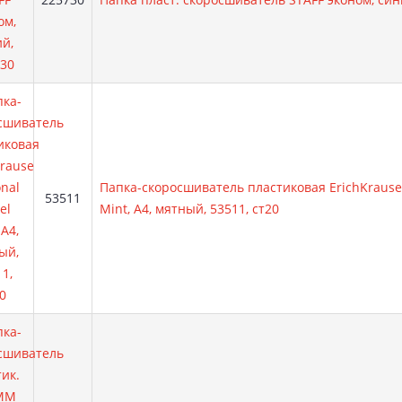
Папка-скоросшиватель пластиковая ErichKrause 
Артикул:
53511
Mint, A4, мятный, 53511, ст20