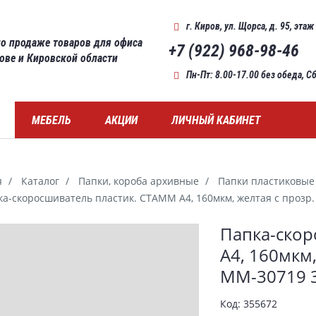
г. Киров
,
ул. Щорса, д. 95, этаж
о продаже товаров для офиса
+7 (922) 968-98-46
рове и Кировской области
Пн-Пт: 8.00-17.00 без обеда, 
МЕБЕЛЬ
АКЦИИ
ЛИЧНЫЙ КАБИНЕТ
я
Каталог
Папки, короба архивные
Папки пластиковые
ка-скоросшиватель пластик. СТАММ А4, 160мкм, желтая с прозр
ерея
Папка-скор
А4, 160мкм
ММ-30719 
Код:
355672