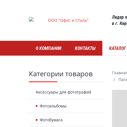
Skip
to
Лидер п
main
в г. Ки
content
Навигация
О КОМПАНИИ
КОНТАКТЫ
КАТАЛОГ
Боковая
Категории товаров
Главна
Пап
панель
Гал
Аксессуары для фотографий
Фотоальбомы
Фотобумага