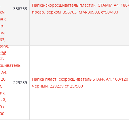
Папка-скоросшиватель пластик. СТАММ А4, 180м
Артикул:
356763
прозр. верхом, 356763, ММ-30903, ст50/400
Папка пласт. скоросшиватель STAFF, А4, 100/120 
Артикул:
229239
черный, 229239 ст 25/500