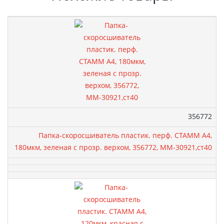
Артикул:
356772
Папка-скоросшиватель пластик. перф. СТАММ А4,
180мкм, зеленая с прозр. верхом, 356772, ММ-30921,ст40