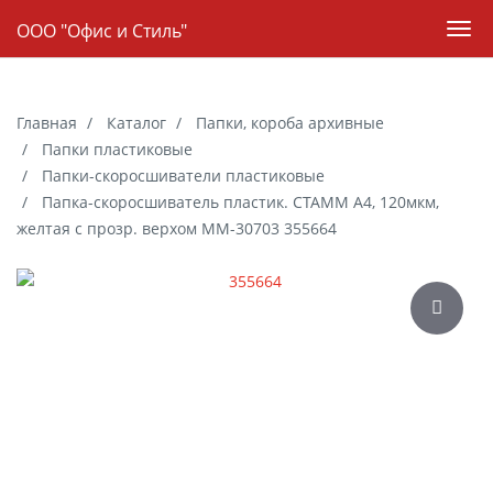
Навигация
ООО "Офис и Стиль"
Пер
нав
Skip
to
Главная
Каталог
Папки, короба архивные
main
Папки пластиковые
content
Папки-скоросшиватели пластиковые
Папка-скоросшиватель пластик. СТАММ А4, 120мкм,
желтая с прозр. верхом ММ-30703 355664
Галерея