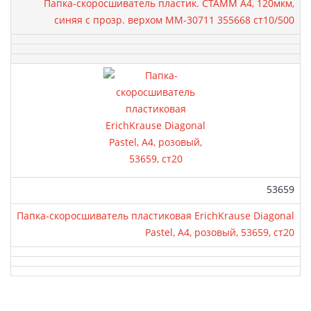
Папка-скоросшиватель пластик. СТАММ А4, 120мкм,
синяя с прозр. верхом ММ-30711 355668 ст10/500
Артикул:
53659
Папка-скоросшиватель пластиковая ErichKrause Diagonal
Pastel, A4, розовый, 53659, ст20