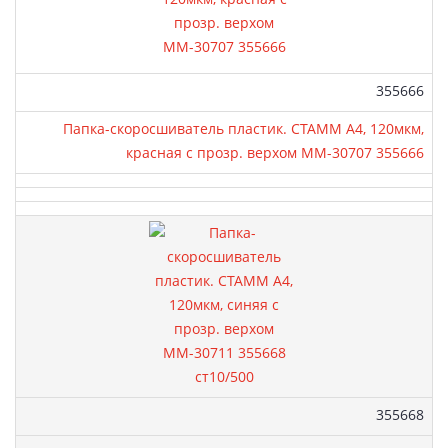
Артикул:
355666
Папка-скоросшиватель пластик. СТАММ А4, 120мкм,
красная с прозр. верхом ММ-30707 355666
Артикул:
355668