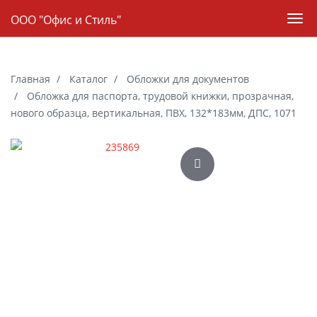
Навигация
ООО "Офис и Стиль"
Пер
нав
Skip
to
Главная
Каталог
Обложки для документов
main
Обложка для паспорта, трудовой книжки, прозрачная,
content
нового образца, вертикальная, ПВХ, 132*183мм, ДПС, 1071
Галерея