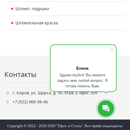
Штемп. подушки
Штемпельная краска
Подвал
Елена
Контакты
Здравствуйте! Вы можете
задать мне любой вопрос. Я
готова помочь Вам.
г. Киров
,
ул. Щорса, д. 95, этаж 3, офис 309
+7 (922) 968-98-46
Copyright ©
2022 - 2026
ООО "Офис и Стиль"
. Все права защищены.