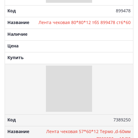
Артикул:
899478
Лента чековая 80*80*12 тбS 899478 ст6*60
Артикул:
7389250
Лента чековая 57*60*12 Термо ,d-60мм