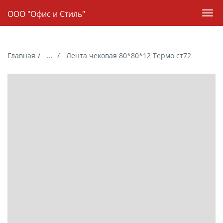
Навигация
ООО "Офис и Стиль"
Пер
нав
Skip
to
Главная
...
Лента чековая 80*80*12 Термо ст72
Лента чековая
Каталог
main
content
Галерея