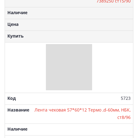
7389250 ст15/90
Артикул
5723
Лента чековая 57*60*12 Термо ,d-60мм, НБК,
ст8/96