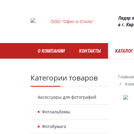
Skip
to
Лидер п
main
в г. Ки
content
Навигация
О КОМПАНИИ
КОНТАКТЫ
КАТАЛОГ
Боковая
Категории товаров
Главна
Конв
панель
Гал
Аксессуары для фотографий
Фотоальбомы
Фотобумага