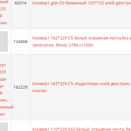
Артикул:
66314
Конверт для CD бумажный 125*125 клей декстр
Конверт 162*229 С5 белый отрывная лента,без
Артикул:
124404
запечатки. 80гм2 2786 ст1000
Конверт 162*229 С5 «Куда-Кому» клей декстрин
Артикул:
162229
клапан
Конверт 110*220 Е65 белый, отрывная лента, б