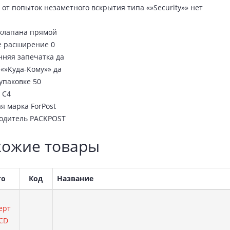
от попыток незаметного вскрытия типа «»Security»» нет
клапана прямой
е расширение 0
нняя запечатка да
«»Куда-Кому»» да
упаковке 50
 С4
я марка ForPost
одитель PACKPOST
ожие товары
то
Код
Название