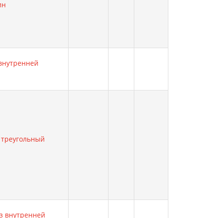
ин
 внутренней
, треугольный
ез внутренней