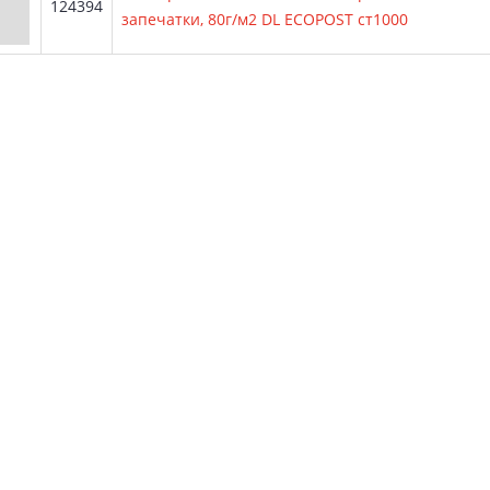
Артикул:
124394
запечатки, 80г/м2 DL ECOPOST ст1000