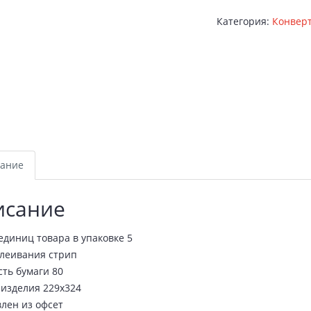
Категория:
Конвер
ание
исание
единиц товара в упаковке 5
клеивания стрип
ть бумаги 80
 изделия 229х324
лен из офсет