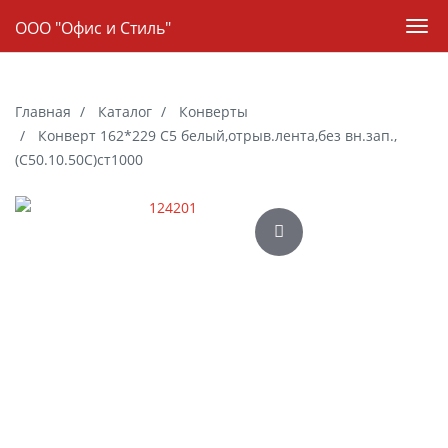
Навигация
ООО "Офис и Стиль"
Пер
нав
Skip
to
Главная
Каталог
Конверты
main
Конверт 162*229 С5 белый,отрыв.лента,без вн.зап.,
content
(С50.10.50С)ст1000
Галерея