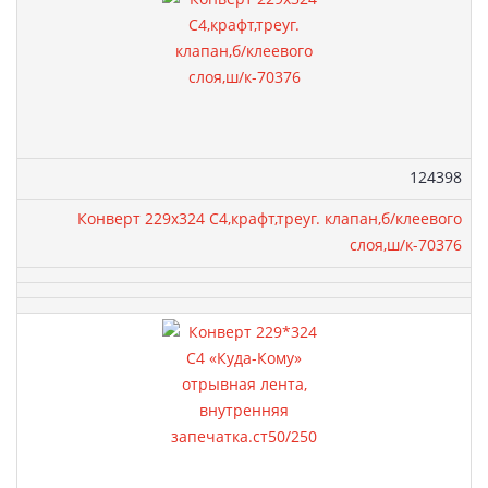
Артикул:
124398
Конверт 229х324 С4,крафт,треуг. клапан,б/клеевого
слоя,ш/к-70376