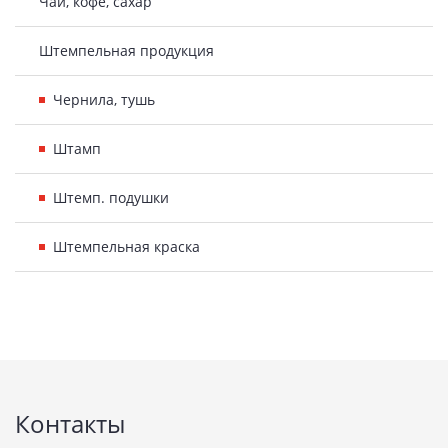
Чай, кофе, сахар
Штемпельная продукция
Чернила, тушь
Штамп
Штемп. подушки
Штемпельная краска
Подвал
Контакты