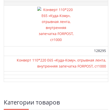
Артикул:
128295
Конверт 110*220 Е65 «Куда-Кому», отрывная лента,
внутренняя запечатка FORPOST, ст1000
Боковая
Категории товаров
панель