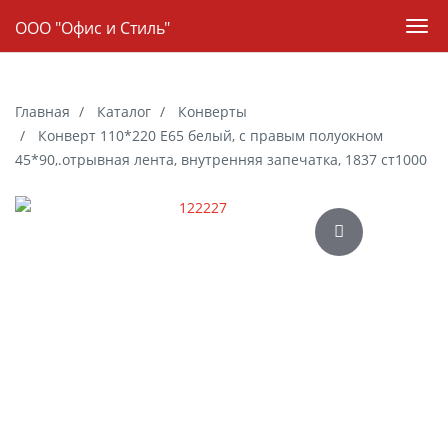
Навигация
ООО "Офис и Стиль"
Пер
нав
Skip
to
Главная
Каталог
Конверты
main
Конверт 110*220 Е65 белый, с правым полуокном
content
45*90,.отрывная лента, внутренняя запечатка, 1837 ст1000
Галерея