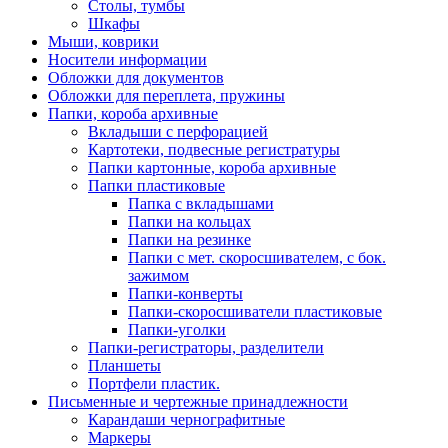
Столы, тумбы
Шкафы
Мыши, коврики
Носители информации
Обложки для документов
Обложки для переплета, пружины
Папки, короба архивные
Вкладыши с перфорацией
Картотеки, подвесные регистратуры
Папки картонные, короба архивные
Папки пластиковые
Папка с вкладышами
Папки на кольцах
Папки на резинке
Папки с мет. скоросшивателем, с бок.
зажимом
Папки-конверты
Папки-скоросшиватели пластиковые
Папки-уголки
Папки-регистраторы, разделители
Планшеты
Портфели пластик.
Письменные и чертежные принадлежности
Карандаши чернографитные
Маркеры