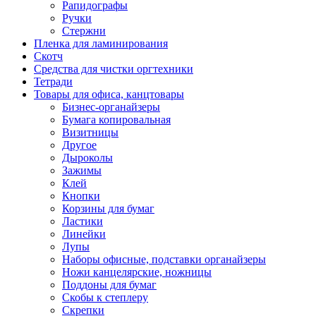
Рапидографы
Ручки
Стержни
Пленка для ламинирования
Скотч
Средства для чистки оргтехники
Тетради
Товары для офиса, канцтовары
Бизнес-органайзеры
Бумага копировальная
Визитницы
Другое
Дыроколы
Зажимы
Клей
Кнопки
Корзины для бумаг
Ластики
Линейки
Лупы
Наборы офисные, подставки органайзеры
Ножи канцелярские, ножницы
Поддоны для бумаг
Скобы к степлеру
Скрепки