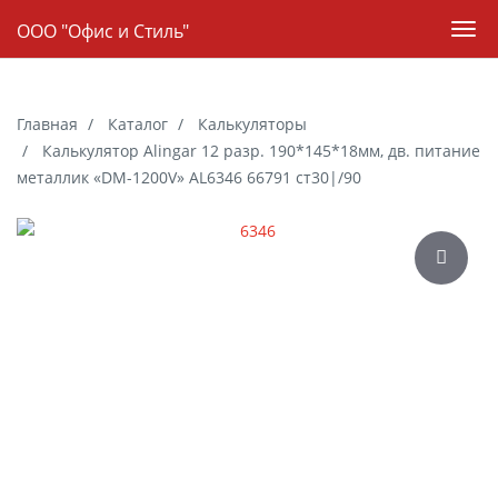
Навигация
ООО "Офис и Стиль"
Пер
нав
Skip
to
Главная
Каталог
Калькуляторы
main
Калькулятор Alingar 12 разр. 190*145*18мм, дв. питание
content
металлик «DM-1200V» AL6346 66791 ст30|/90
Галерея