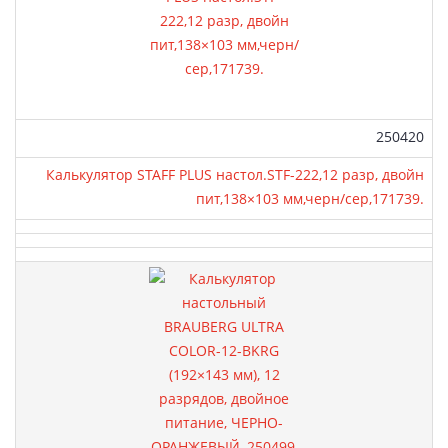
Артикул:
250420
Калькулятор STAFF PLUS настол.STF-222,12 разр, двойн
пит,138×103 мм,черн/сер,171739.