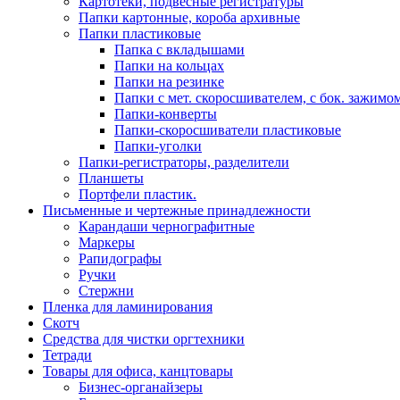
Картотеки, подвесные регистратуры
Папки картонные, короба архивные
Папки пластиковые
Папка с вкладышами
Папки на кольцах
Папки на резинке
Папки с мет. скоросшивателем, с бок. зажимо
Папки-конверты
Папки-скоросшиватели пластиковые
Папки-уголки
Папки-регистраторы, разделители
Планшеты
Портфели пластик.
Письменные и чертежные принадлежности
Карандаши чернографитные
Маркеры
Рапидографы
Ручки
Стержни
Пленка для ламинирования
Скотч
Средства для чистки оргтехники
Тетради
Товары для офиса, канцтовары
Бизнес-органайзеры