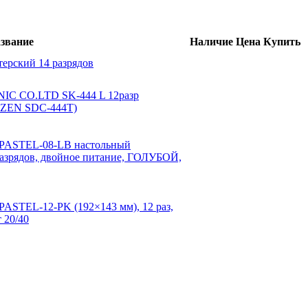
звание
Наличие
Цена
Купить
терский 14 разрядов
IC CO.LTD SK-444 L 12разр
IZEN SDC-444T)
ASTEL-08-LB настольный
зрядов, двойное питание, ГОЛУБОЙ,
STEL-12-PK (192×143 мм), 12 раз,
 20/40