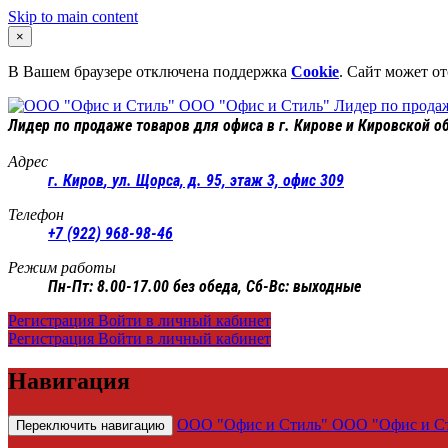
Skip to main content
×
В Вашем браузере отключена поддержка
Cookie
. Сайт может о
ООО "Офис и Стиль"
Лидер по продаж
Лидер по продаже товаров для офиса в г. Кирове и Кировской о
Адрес
г. Киров
,
ул. Щорса, д. 95, этаж 3, офис 309
Телефон
+7 (922) 968-98-46
Режим работы
Пн-Пт: 8.00-17.00 без обеда, Сб-Вс: выходные
Регистрация
Войти в личный кабинет
Регистрация
Войти в личный кабинет
Навигация
ООО "Офис и Стиль"
ООО "Офис и Сти
Переключить навигацию