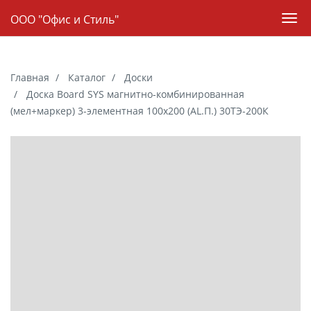
Навигация
ООО "Офис и Стиль"
Пер
нав
Skip
to
Главная
Каталог
Доски
main
Доска Board SYS магнитно-комбинированная
content
(мел+маркер) 3-элементная 100х200 (AL.П.) 30ТЭ-200К
Галерея