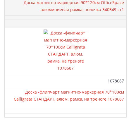
Доска магнитно-маркерная 90*120см OfficeSpace
алюминиевая рамка, полочка 340349 ст1
Артикул:
1078687
Доска -флипчарт магнитно-маркерная 70*100см
Саlligrata СТАНДАРТ, алюм. рамка, на треноге 1078687