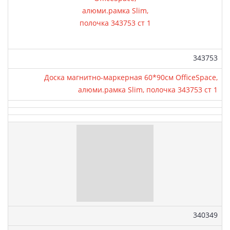
Артикул:
343753
Доска магнитно-маркерная 60*90см OfficeSpace,
алюми.рамка Slim, полочка 343753 ст 1
Артикул:
340349