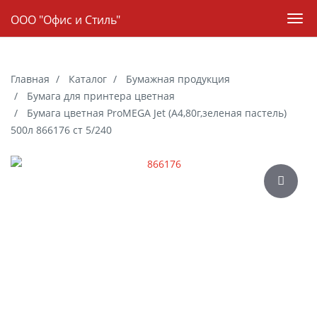
Навигация
ООО "Офис и Стиль"
Пер
нав
Skip
to
Главная
Каталог
Бумажная продукция
main
Бумага для принтера цветная
content
Бумага цветная ProMEGA Jet (А4,80г,зеленая пастель)
500л 866176 ст 5/240
Галерея