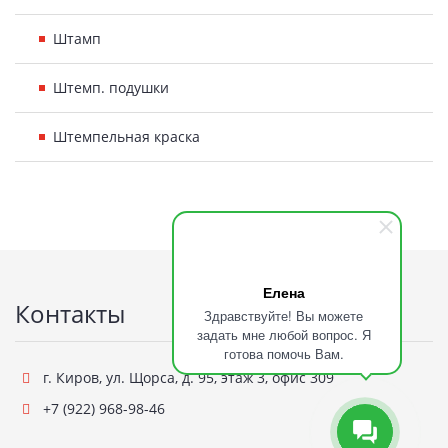
Штамп
Штемп. подушки
Штемпельная краска
Подвал
Елена
Контакты
Здравствуйте! Вы можете
задать мне любой вопрос. Я
готова помочь Вам.
г. Киров
,
ул. Щорса, д. 95, этаж 3, офис 309
+7 (922) 968-98-46