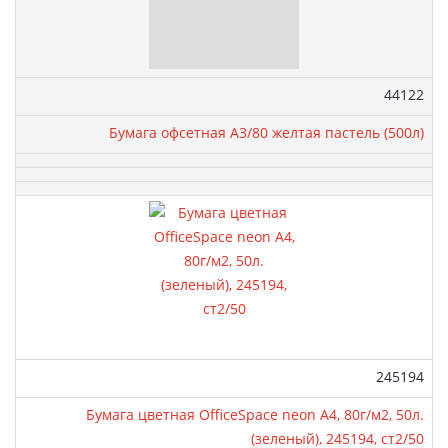
Артикул:
44122
Бумага офсетная А3/80 желтая пастель (500л)
Артикул:
245194
Бумага цветная OfficeSpace neon А4, 80г/м2, 50л.
(зеленый), 245194, ст2/50