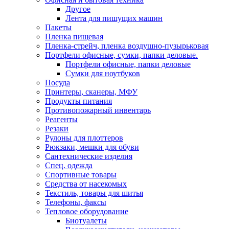
Другое
Лента для пишущих машин
Пакеты
Пленка пищевая
Пленка-стрейч, пленка воздушно-пузырьковая
Портфели офисные, сумки, папки деловые.
Портфели офисные, папки деловые
Сумки для ноутбуков
Посуда
Принтеры, сканеры, МФУ
Продукты питания
Противопожарный инвентарь
Реагенты
Резаки
Рулоны для плоттеров
Рюкзаки, мешки для обуви
Сантехнические изделия
Спец. одежда
Спортивные товары
Средства от насекомых
Текстиль, товары для шитья
Телефоны, факсы
Тепловое оборудование
Биотуалеты