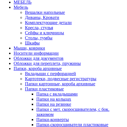
МЕБЕЛЬ
Мебель
Вешалки напольные
Диваны, Кровати
Комплектующие детали
Кресла, стулья
Сейфы и ключницы
Столы, тумбы
Шкафы
Мыши, коврики
Носители информации
Обложки для документов
Обложки для переплета, пружины
Папки, короба архивные
Вкладыши с перфорацией
Картотеки, подвесные регистратуры
Папки картонные, короба архивные
Папки пластиковые
Папка с вкладышами
Папки на кольцах
Папки на резинке
Папки с мет. скоросшивателем, с бок.
зажимом
Папки-конверты
Папки-скоросшиватели пластиковые