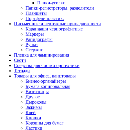
Папки-уголки
Папки-регистраторы, разделители
Планшеты
Портфели пластик.
Письменные и чертежные принадлежности
Карандаши чернографитные
Маркеры
Рапидографы
Ручки
Стержни
Пленка для ламинирования
Скотч
Средства для чистки оргтехники
Тетради
Товары для офиса, канцтовары
Бизнес-органайзеры
Бумага копировальная
Визитницы
Другое
Дыроколы
Зажимы
Клей
Кнопки
Корзины для бумаг
Ластики