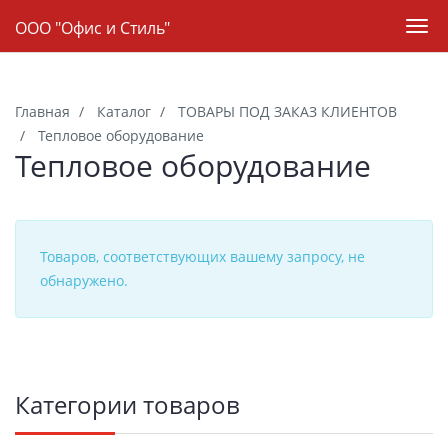
Навигация
ООО "Офис и Стиль"
Пер
нав
Skip
to
Главная
Каталог
ТОВАРЫ ПОД ЗАКАЗ КЛИЕНТОВ
main
Тепловое оборудование
content
Тепловое оборудование
Товаров, соответствующих вашему запросу, не
обнаружено.
Боковая
Категории товаров
панель