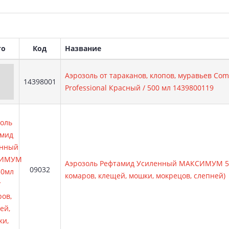
вары
то
Код
Название
Аэрозоль от тараканов, клопов, муравьев Co
Артикул:
14398001
Professional Красный / 500 мл 1439800119
Аэрозоль Рефтамид Усиленный МАКСИМУМ 5в
Артикул:
09032
комаров, клещей, мошки, мокрецов, слепней)