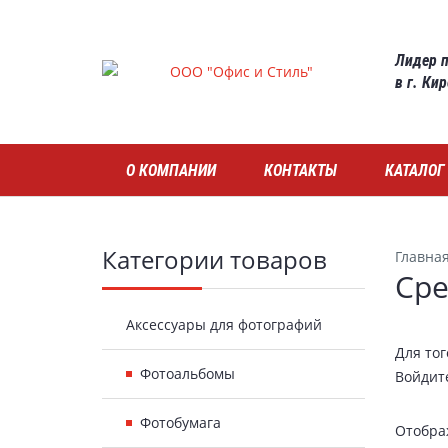
Skip
to
Лидер п
main
в г. Ки
content
Навигация
О КОМПАНИИ
КОНТАКТЫ
КАТАЛОГ
Боковая
Категории товаров
Главна
Сре
панель
Аксессуары для фотографий
Для то
Фотоальбомы
Войдит
Фотобумага
Отобра