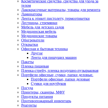
Косметические средства, средства для ухода за
телом
Лакокрасочные материалы, товары для ремонта
Ламинаторы
Лента к этикет пистолету, термоэтикетки
Лестницы, стремянки
Мебель для детских садов
Медицинская мебель
Медицинские товары
Обогреватели
Открытки
Офисная и бытовая техника
Другое
Лента для пишущих машин
Пакеты
Пленка пищевая
Пленка-стрейч, пленка воздушно-пузырьковая
Портфели офисные, сумки, папки деловые.
Портфели офисные, папки деловые
Сумки для ноутбуков
Посуда
Принтеры, сканеры, МФУ
Продукты питания
Противопожарный инвентарь
Реагенты