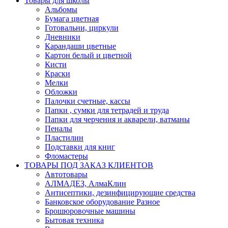
Товары для школы
Альбомы
Бумага цветная
Готовальни, циркули
Дневники
Карандаши цветные
Картон белый и цветной
Кисти
Краски
Мелки
Обложки
Палочки счетные, кассы
Папки , сумки для тетрадей и труда
Папки для черчения и акварели, ватманы
Пеналы
Пластилин
Подставки для книг
Фломастеры
ТОВАРЫ ПОД ЗАКАЗ КЛИЕНТОВ
Автотовары
АЛМАДЕЗ, АлмаКлин
Антисептики, дезинфицирующие средства
Банковское оборудование Разное
Брошюровочные машины
Бытовая техника