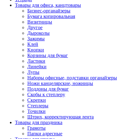
Товары для офиса, канцтовары
Бизнес-органайзеры
Бумага копировальная
Визитницы
Другое
Дыроколы
Зажимы
Клей
Кнопки
Корзины для бумаг
Ластики
Линейки
Лупы
Наборы офисные, подставки органайзеры
Ножи канцелярские, ножницы
Поддоны для бумаг
Скобы к степлеру
Скрепки
Степлеры
Точилки
Штрих, корректирующая лента
Товары для праздника
Грамоты
Папки адресные