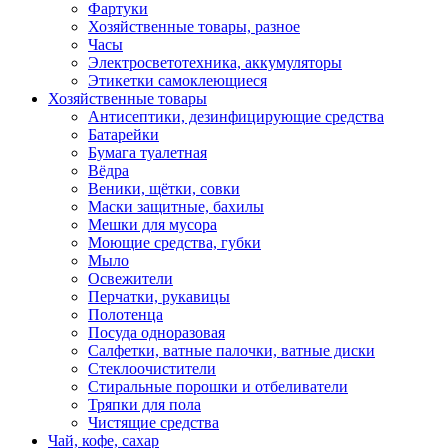
Фартуки
Хозяйственные товары, разное
Часы
Электросветотехника, аккумуляторы
Этикетки самоклеющиеся
Хозяйственные товары
Антисептики, дезинфицирующие средства
Батарейки
Бумага туалетная
Вёдра
Веники, щётки, совки
Маски защитные, бахилы
Мешки для мусора
Моющие средства, губки
Мыло
Освежители
Перчатки, рукавицы
Полотенца
Посуда одноразовая
Салфетки, ватные палочки, ватные диски
Стеклоочистители
Стиральные порошки и отбеливатели
Тряпки для пола
Чистящие средства
Чай, кофе, сахар