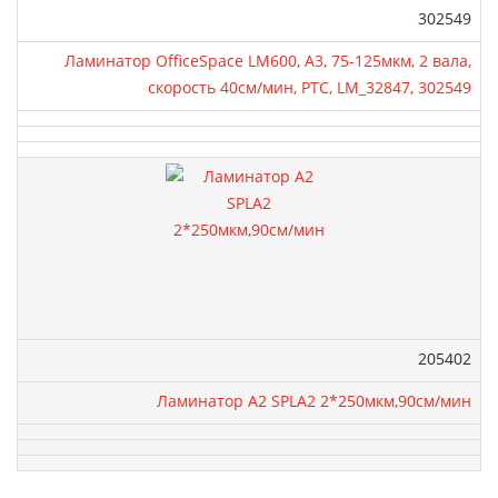
Артикул:
302549
Ламинатор OfficeSpace LM600, A3, 75-125мкм, 2 вала,
скорость 40см/мин, РТС, LM_32847, 302549
Артикул:
205402
Ламинатор А2 SPLA2 2*250мкм,90см/мин