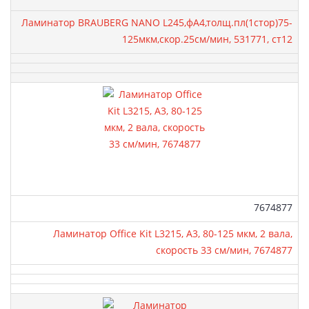
Ламинатор BRAUBERG NANO L245,фА4,толщ.пл(1стор)75-
125мкм,скор.25см/мин, 531771, ст12
Артикул:
7674877
Ламинатор Office Kit L3215, A3, 80-125 мкм, 2 вала,
скорость 33 см/мин, 7674877