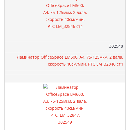
Артикул:
302548
Ламинатор OfficeSpace LM500, A4, 75-125мкм, 2 вала,
скорость 40см/мин, РТС LM_32846 ст4