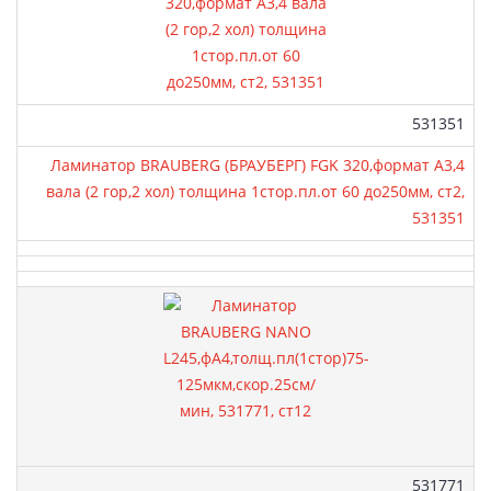
Артикул:
531351
Ламинатор BRAUBERG (БРАУБЕРГ) FGK 320,формат А3,4
вала (2 гор,2 хол) толщина 1стор.пл.от 60 до250мм, ст2,
531351
Артикул:
531771