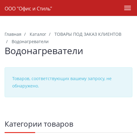
Навигация
ООО "Офис и Стиль"
Пер
нав
Skip
to
Главная
Каталог
ТОВАРЫ ПОД ЗАКАЗ КЛИЕНТОВ
main
Водонагреватели
content
Водонагреватели
Товаров, соответствующих вашему запросу, не
обнаружено.
Боковая
Категории товаров
панель