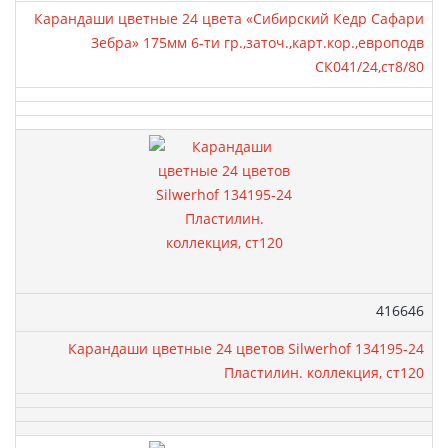
Карандаши цветные 24 цвета «Сибирский Кедр Сафари
Зебра» 175мм 6-ти гр.,заточ.,карт.кор.,европодв
СК041/24,ст8/80
Артикул:
416646
Карандаши цветные 24 цветов Silwerhof 134195-24
Пластилин. коллекция, ст120