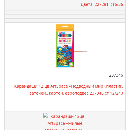
цвета, 227281, ст6/36
Артикул:
237346
Карандаши 12 цв ArtSpace «Подводный мир»,пластик,
заточен., картон, европодвес 237346 ст 12/240