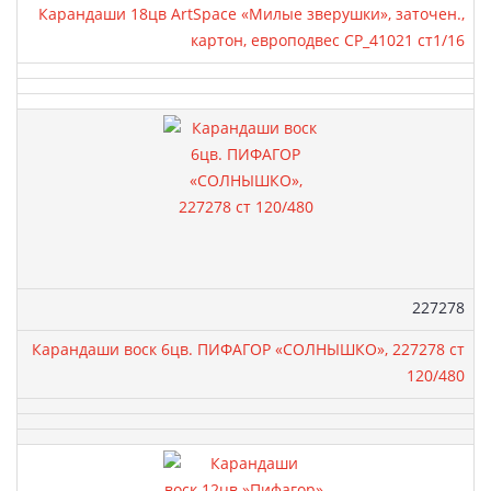
Карандаши 18цв ArtSpace «Милые зверушки», заточен.,
картон, европодвес CP_41021 ст1/16
Артикул:
227278
Карандаши воск 6цв. ПИФАГОР «СОЛНЫШКО», 227278 ст
120/480