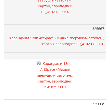
Артикул:
325667
Карандаши 12цв ArtSpace «Милые зверушки» заточен.,
картон, европодвес CP_41020 СТ1/16
Артикул:
325668