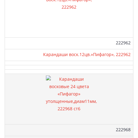
Артикул:
222962
Карандаши воск.12цв.»Пифагор», 222962
Артикул:
222968