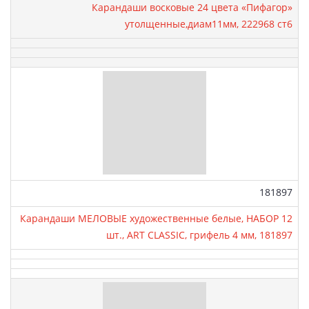
Карандаши восковые 24 цвета «Пифагор»
утолщенные,диам11мм, 222968 ст6
Артикул:
181897
Карандаши МЕЛОВЫЕ художественные белые, НАБОР 12
шт., ART CLASSIC, грифель 4 мм, 181897