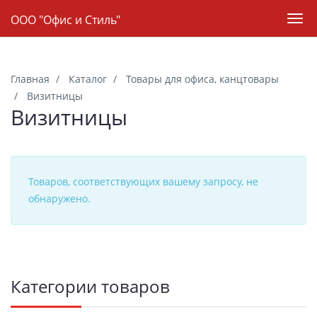
Навигация
ООО "Офис и Стиль"
Пер
нав
Skip
to
Главная
Каталог
Товары для офиса, канцтовары
main
Визитницы
content
Визитницы
Товаров, соответствующих вашему запросу, не
обнаружено.
Боковая
Категории товаров
панель